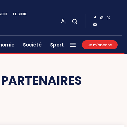
MENT
LE GUIDE
nomie
Société
Sport
Je m'abonne
S PARTENAIRES