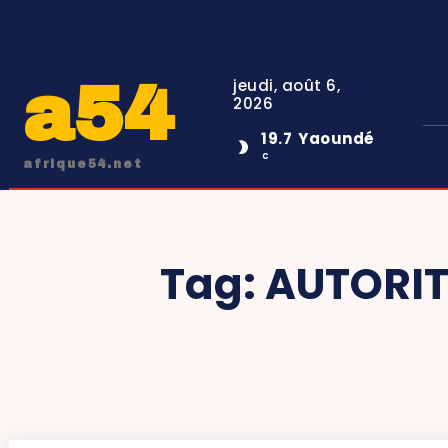
a54
jeudi, août 6,
2026
19.7
Yaoundé
C
afrique54.net
Tag:
AUTORIT