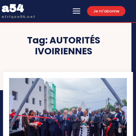
a54
Je m'abonne
afrique54.net
Tag:
AUTORITÉS
IVOIRIENNES