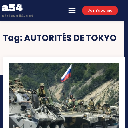
a54
Je m'abonne
afrique54.net
Tag:
AUTORITÉS DE TOKYO