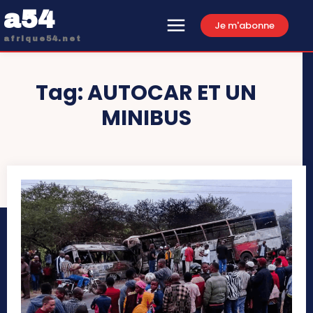
a54
Je m'abonne
afrique54.net
Tag:
AUTOCAR ET UN
MINIBUS