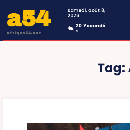
a54
samedi, août 8,
2026
20
Yaoundé
C
afrique54.net
Tag: