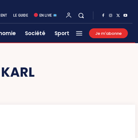
MENT
LE GUIDE
EN LIVE
nomie
Société
Sport
Je m'abonne
 KARL