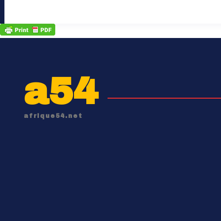
a54
afrique54.net