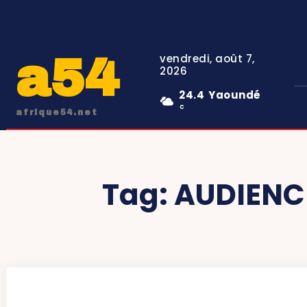
a54
vendredi, août 7,
2026
24.4
Yaoundé
C
afrique54.net
Tag:
AUDIENCE