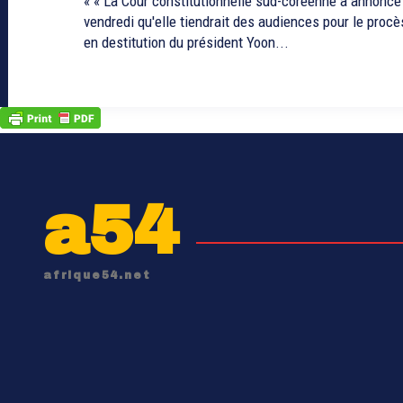
« « La Cour constitutionnelle sud-coréenne a annoncé
vendredi qu'elle tiendrait des audiences pour le procè
en destitution du président Yoon...
a54
afrique54.net