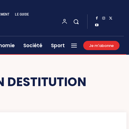
EMENT
LE GUIDE
nomie
Société
Sport
Je m'abonne
N DESTITUTION