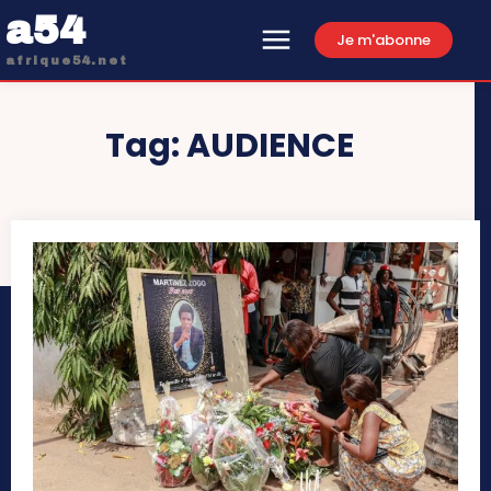
a54
Je m'abonne
afrique54.net
Tag:
AUDIENCE