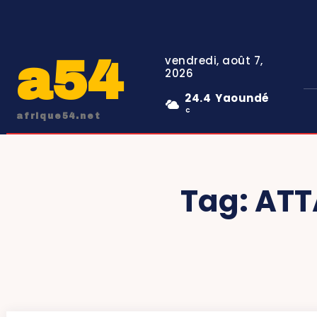
a54
vendredi, août 7,
2026
24.4
Yaoundé
C
afrique54.net
Tag:
ATT