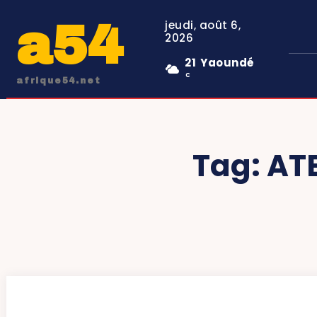
a54
jeudi, août 6,
2026
21
Yaoundé
C
afrique54.net
Tag:
AT