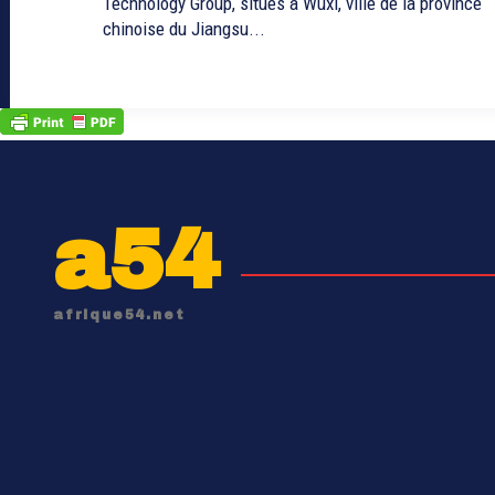
Technology Group, situés à Wuxi, ville de la province
chinoise du Jiangsu...
a54
afrique54.net