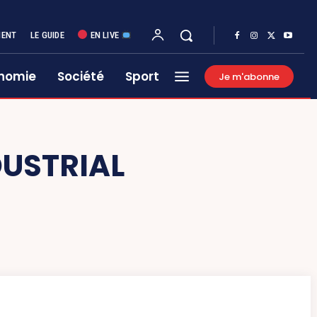
MENT
LE GUIDE
EN LIVE
nomie
Société
Sport
Je m'abonne
DUSTRIAL