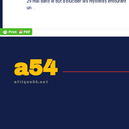
29 mai dans le but d'élucider les mystères entourant
un...
a54
afrique54.net