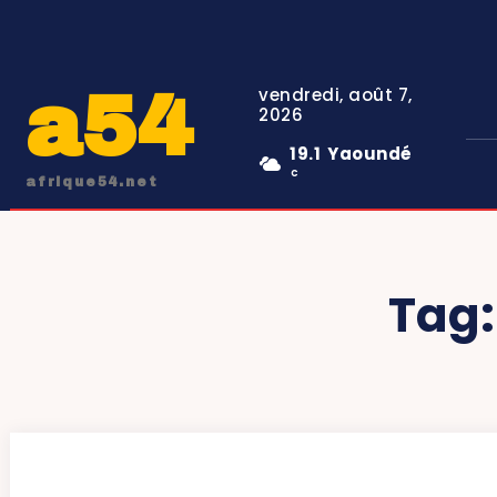
a54
vendredi, août 7,
2026
19.1
Yaoundé
C
afrique54.net
Tag