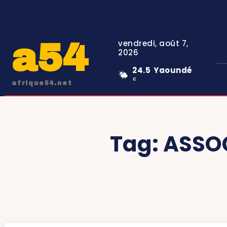
a54
vendredi, août 7,
2026
24.5
Yaoundé
C
afrique54.net
Tag:
ASSO