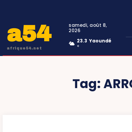
a54
samedi, août 8,
2026
23.3
Yaoundé
C
afrique54.net
Tag:
ARR