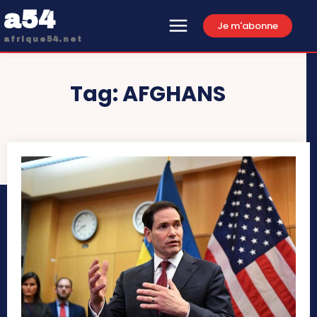
a54
Je m'abonne
afrique54.net
Tag:
AFGHANS