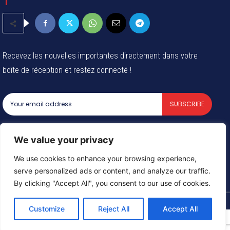
Recevez les nouvelles importantes directement dans votre
boîte de réception et restez connecté !
SUBSCRIBE
I've read and accept the
Privacy Policy
.
We value your privacy
We use cookies to enhance your browsing experience,
serve personalized ads or content, and analyze our traffic.
© 2024 Tous les droits reservés - Groupe Afrique54 SARL
By clicking "Accept All", you consent to our use of cookies.
Customize
Reject All
Accept All
Need help? Our team is just a message away