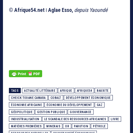
© Afrique54.net
ǀ Aglae Esso,
depuis Yaoundé
TAGS
ACTUALITÉ LITTÉRAIRE
AFRIQUE
AFRIQUE54
BAUXITE
CHEICK TIDIANE CAMARA
COBALT
DÉVELOPPEMENT ÉCONOMIQUE
ÉCONOMIE AFRICAINE
ÉCONOMIE DU DÉVELOPPEMENT
GAZ
GÉOPOLITIQUE
GESTION PUBLIQUE
GOUVERNANCE
INDUSTRIALISATION
LE SCANDALE DES RESSOURCES AFRICAINES
LIVRE
MATIÈRES PREMIÈRES
MINERAIS
OR
PARUTION
PÉTROLE