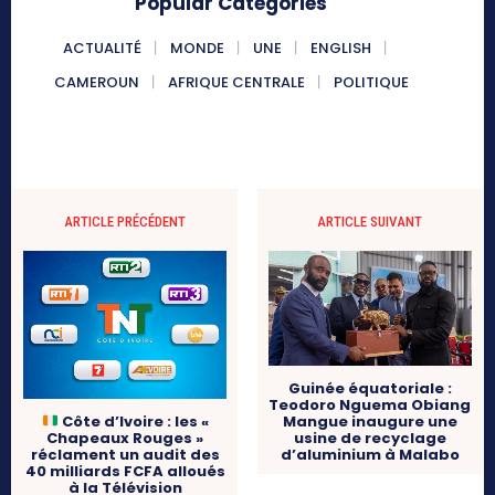
Popular Categories
ACTUALITÉ
MONDE
UNE
ENGLISH
CAMEROUN
AFRIQUE CENTRALE
POLITIQUE
ARTICLE PRÉCÉDENT
ARTICLE SUIVANT
Guinée équatoriale :
Teodoro Nguema Obiang
Côte d’Ivoire : les «
Mangue inaugure une
Chapeaux Rouges »
usine de recyclage
réclament un audit des
d’aluminium à Malabo
40 milliards FCFA alloués
à la Télévision