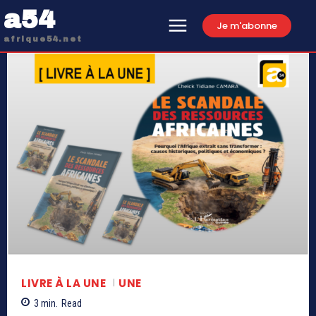
a54
Je m'abonne
afrique54.net
LIVRE À LA UNE
UNE
3
min.
Read