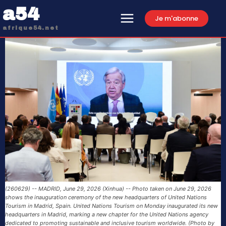
a54
Je m'abonne
afrique54.net
(260629) -- MADRID, June 29, 2026 (Xinhua) -- Photo taken on June 29, 2026
shows the inauguration ceremony of the new headquarters of United Nations
Tourism in Madrid, Spain. United Nations Tourism on Monday inaugurated its new
headquarters in Madrid, marking a new chapter for the United Nations agency
dedicated to promoting sustainable and inclusive tourism worldwide. (Photo by