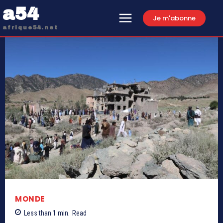
a54
Je m'abonne
afrique54.net
MONDE
Less than 1
min.
Read