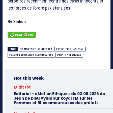
perpétrés récemment contre des civils innocents et
les forces de l’ordre pakistanaises.
By Xinhua
TAGS
36 MORTS ET 163 BLESSÉS
EST DE L'AFGHANISTAN
FRAPPES AÉRIENNES PAKISTANAISES
KABOUL/ISLAMABAD
Hot this week
Et dit tôt
Editorial – « Motion Ethique » de 03.08.2026 de
Jean De Dieu Ayissi sur Royal FM sur les
Femmes et filles amoureuses des prélats...