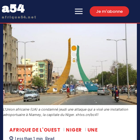
a54
Je m'abonne
afrique54.net
L'Union africaine (UA) a condamné jeudi une attaque qui a visé une installation
aéroportuaire à Niamey, la capitale du Niger. xhtxs.cn/bc41
AFRIQUE DE L'OUEST
NIGER
UNE
Less than 1
min.
Read