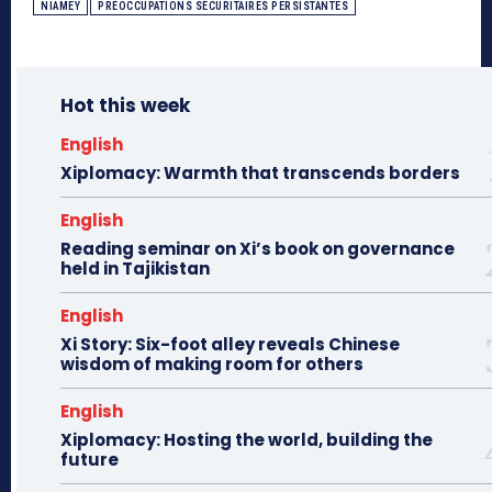
NIAMEY
PRÉOCCUPATIONS SÉCURITAIRES PERSISTANTES
Hot this week
English
Xiplomacy: Warmth that transcends borders
English
Reading seminar on Xi’s book on governance
held in Tajikistan
English
Xi Story: Six-foot alley reveals Chinese
wisdom of making room for others
English
Xiplomacy: Hosting the world, building the
future