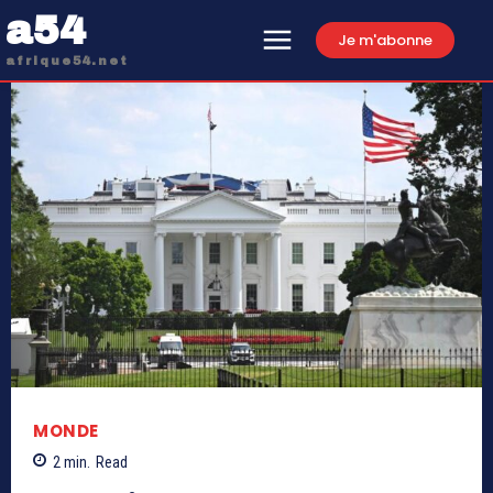
a54
Je m'abonne
afrique54.net
MONDE
2
min.
Read