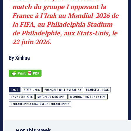
match du groupe I opposant la
France à l’Irak au Mondial-2026 de
la FIFA, au Philadelphia Stadium
de Philadelphie, aux Etats-Unis, le
22 juin 2026.
By Xinhua
TAGS
ÉTATS-UNIS
FRANÇAIS WILLIAM SALIBA
FRANCE À L'IRAK
LE 22 JUIN 2026
MATCH DU GROUPE I
MONDIAL-2026 DE LA FIFA
PHILADELPHIA STADIUM DE PHILADELPHIE
Hot this week