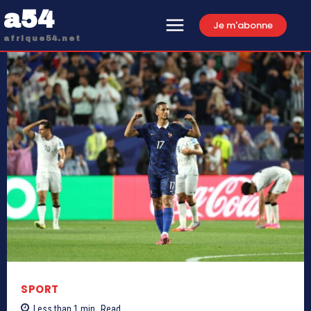
a54
Je m'abonne
afrique54.net
SPORT
Less than 1
min.
Read