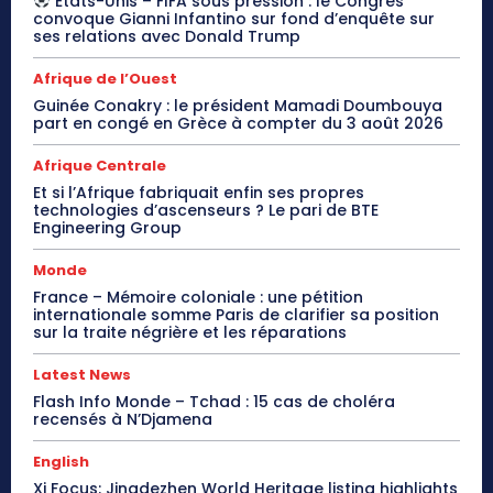
États-Unis – FIFA sous pression : le Congrès
convoque Gianni Infantino sur fond d’enquête sur
ses relations avec Donald Trump
Afrique de l’Ouest
Guinée Conakry : le président Mamadi Doumbouya
part en congé en Grèce à compter du 3 août 2026
Afrique Centrale
Et si l’Afrique fabriquait enfin ses propres
technologies d’ascenseurs ? Le pari de BTE
Engineering Group
Monde
France – Mémoire coloniale : une pétition
internationale somme Paris de clarifier sa position
sur la traite négrière et les réparations
Latest News
Flash Info Monde – Tchad : 15 cas de choléra
recensés à N’Djamena
English
Xi Focus: Jingdezhen World Heritage listing highlights