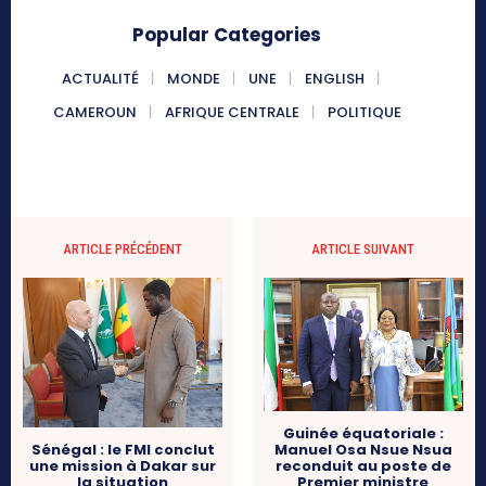
Popular Categories
ACTUALITÉ
MONDE
UNE
ENGLISH
CAMEROUN
AFRIQUE CENTRALE
POLITIQUE
ARTICLE PRÉCÉDENT
ARTICLE SUIVANT
Guinée équatoriale :
Manuel Osa Nsue Nsua
Sénégal : le FMI conclut
reconduit au poste de
une mission à Dakar sur
Premier ministre
la situation