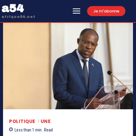
a54
Je m'abonne
afrique54.net
POLITIQUE
UNE
Less than 1
min.
Read