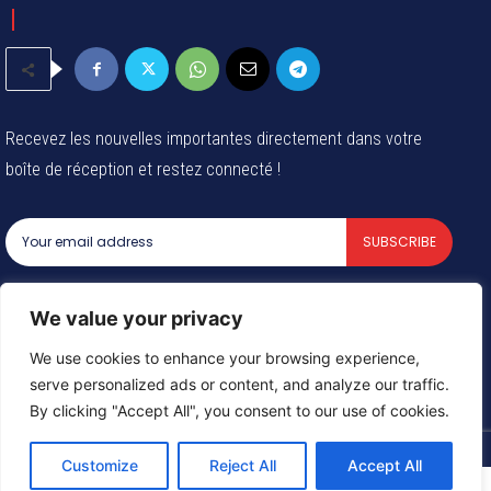
Recevez les nouvelles importantes directement dans votre
boîte de réception et restez connecté !
SUBSCRIBE
I've read and accept the
Privacy Policy
.
We value your privacy
We use cookies to enhance your browsing experience,
serve personalized ads or content, and analyze our traffic.
© 2024 Tous les droits reservés - Groupe Afrique54 SARL
By clicking "Accept All", you consent to our use of cookies.
Customize
Reject All
Accept All
Need help? Our team is just a message away