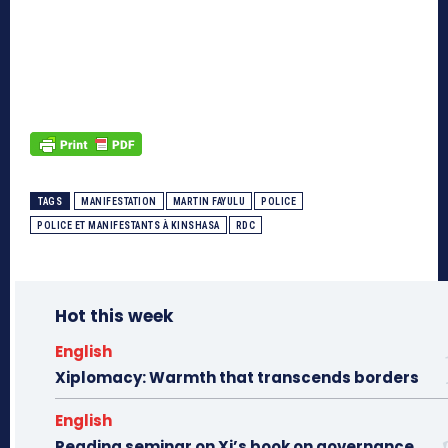
TAGS
MANIFESTATION
MARTIN FAYULU
POLICE
POLICE ET MANIFESTANTS À KINSHASA
RDC
Hot this week
English
Xiplomacy: Warmth that transcends borders
English
Reading seminar on Xi’s book on governance