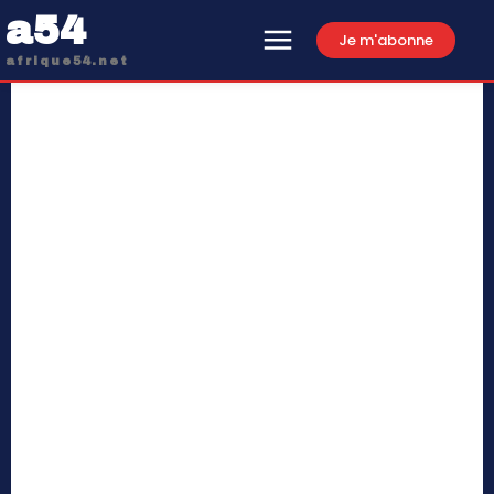
a54
Je m'abonne
afrique54.net