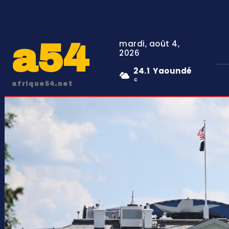
a54
mardi, août 4,
2026
24.1
Yaoundé
C
afrique54.net