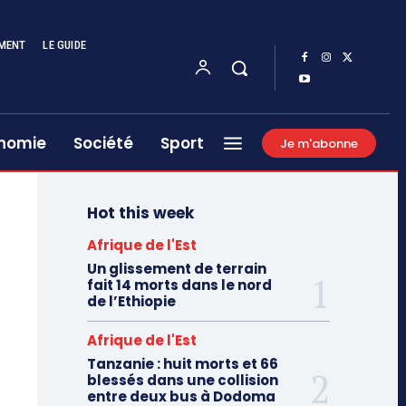
MENT
LE GUIDE
nomie
Société
Sport
Je m'abonne
Hot this week
Afrique de l'Est
Un glissement de terrain
fait 14 morts dans le nord
de l’Ethiopie
Afrique de l'Est
Tanzanie : huit morts et 66
blessés dans une collision
entre deux bus à Dodoma