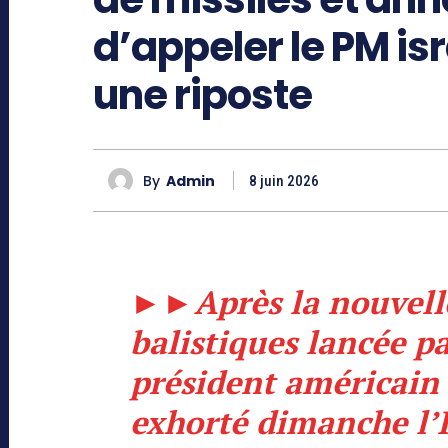
d’appeler le PM isr
une riposte
By
Admin
8 juin 2026
►►
Après la nouvell
balistiques lancée p
président américain
exhorté dimanche l’Ir