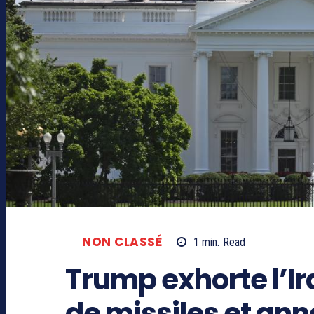
NON CLASSÉ
1
min.
Read
Trump exhorte l’Ir
de missiles et ann