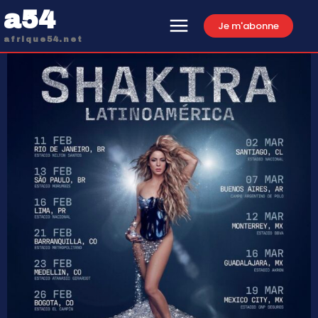
a54
Je m'abonne
afrique54.net