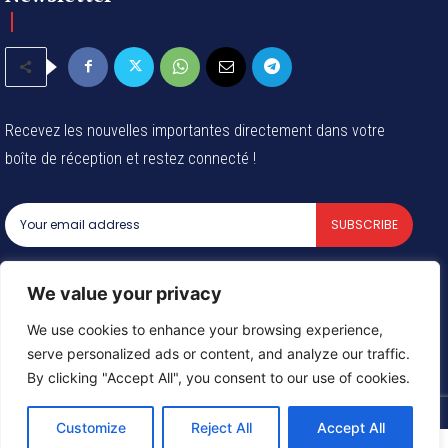
Recevez les nouvelles importantes directement dans votre
boîte de réception et restez connecté !
SUBSCRIBE
I've read and accept the
Privacy Policy
.
We value your privacy
We use cookies to enhance your browsing experience,
serve personalized ads or content, and analyze our traffic.
© 2024 Tous les droits reservés - Groupe Afrique54 SARL
By clicking "Accept All", you consent to our use of cookies.
Customize
Reject All
Accept All
Need help? Our team is just a message away