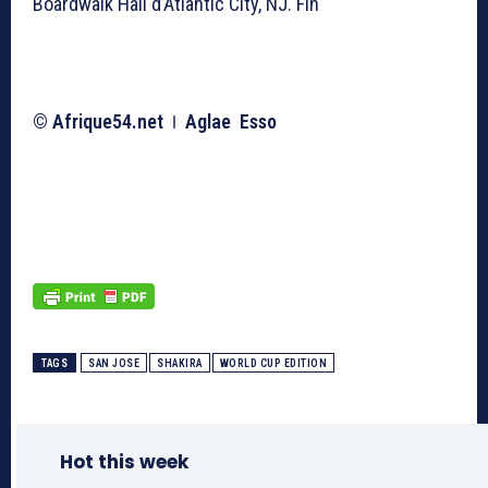
Boardwalk Hall d’Atlantic City, NJ. Fin
© Afrique54.net
ǀ Aglae Esso
TAGS
SAN JOSE
SHAKIRA
WORLD CUP EDITION
Hot this week