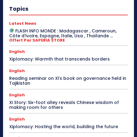
Topics
Latest News
FLASH INFO MONDE : Madagascar , Cameroun,
Côte d’Ivoire, Espagne, Italie, Usa , Thaïlande …
Offert Par SAPERIA STORE
English
Xiplomacy: Warmth that transcends borders
English
Reading seminar on Xi’s book on governance held in
Tajikistan
English
Xi Story: Six-foot alley reveals Chinese wisdom of
making room for others
English
Xiplomacy: Hosting the world, building the future