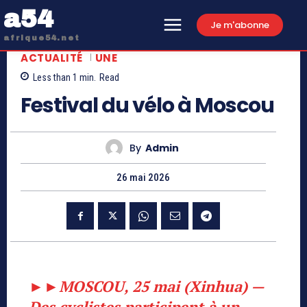
a54
Je m'abonne
afrique54.net
ACTUALITÉ
UNE
Less than 1
min.
Read
Festival du vélo à Moscou
By
Admin
26 mai 2026
►►MOSCOU, 25 mai (Xinhua) —
Des cyclistes participent à un