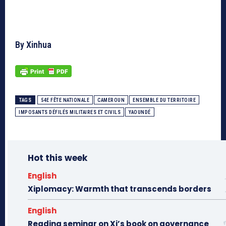
By Xinhua
TAGS
54E FÊTE NATIONALE
CAMEROUN
ENSEMBLE DU TERRITOIRE
IMPOSANTS DÉFILÉS MILITAIRES ET CIVILS
YAOUNDÉ
Hot this week
English
Xiplomacy: Warmth that transcends borders
English
Reading seminar on Xi’s book on governance