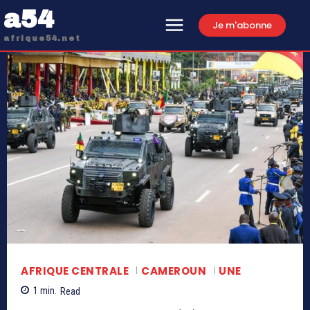
a54
Je m'abonne
afrique54.net
AFRIQUE CENTRALE
CAMEROUN
UNE
1
min.
Read