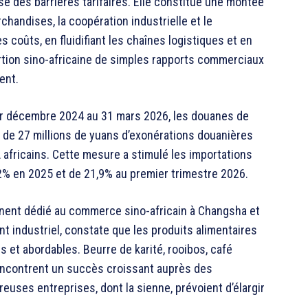
sse des barrières tarifaires. Elle constitue une montée
handises, la coopération industrielle et le
 coûts, en fluidifiant les chaînes logistiques et en
pértion sino-africaine de simples rapports commerciaux
ent.
1er décembre 2024 au 31 mars 2026, les douanes de
 de 27 millions de yuans d’exonérations douanières
africains. Cette mesure a stimulé les importations
,2% en 2025 et de 21,9% au premier trimestre 2026.
manent dédié au commerce sino-africain à Changsha et
t industriel, constate que les produits alimentaires
s et abordables. Beurre de karité, rooibos, café
 rencontrent un succès croissant auprès des
uses entreprises, dont la sienne, prévoient d’élargir