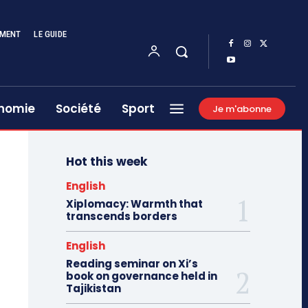
EMENT
LE GUIDE
nomie
Société
Sport
Je m'abonne
Hot this week
English
Xiplomacy: Warmth that
transcends borders
English
Reading seminar on Xi’s
book on governance held in
Tajikistan