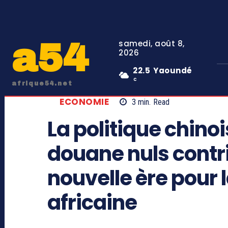
a54
samedi, août 8,
2026
22.5
Yaoundé
C
afrique54.net
ECONOMIE
3
min.
Read
La politique chinoi
douane nuls contr
nouvelle ère pour 
africaine