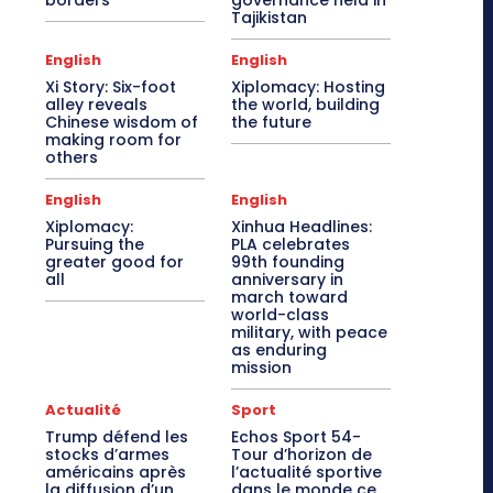
borders
governance held in
Tajikistan
English
English
Xi Story: Six-foot
Xiplomacy: Hosting
alley reveals
the world, building
Chinese wisdom of
the future
making room for
others
English
English
Xiplomacy:
Xinhua Headlines:
Pursuing the
PLA celebrates
greater good for
99th founding
all
anniversary in
march toward
world-class
military, with peace
as enduring
mission
Actualité
Sport
Trump défend les
Echos Sport 54-
stocks d’armes
Tour d’horizon de
américains après
l’actualité sportive
la diffusion d’un
dans le monde ce