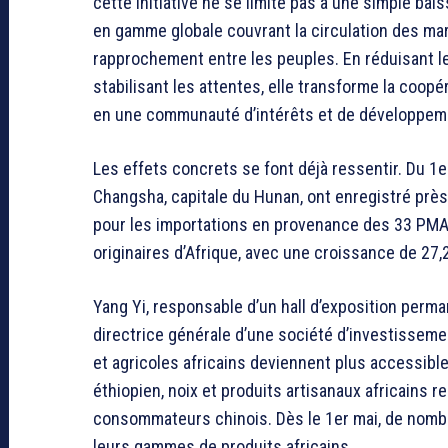
cette initiative ne se limite pas à une simple bai
en gamme globale couvrant la circulation des marc
rapprochement entre les peuples. En réduisant les
stabilisant les attentes, elle transforme la coo
en une communauté d’intérêts et de développem
Les effets concrets se font déjà ressentir. Du 
Changsha, capitale du Hunan, ont enregistré près
pour les importations en provenance des 33 PMA 
originaires d’Afrique, avec une croissance de 27
Yang Yi, responsable d’un hall d’exposition per
directrice générale d’une société d’investissemen
et agricoles africains deviennent plus accessible
éthiopien, noix et produits artisanaux africains
consommateurs chinois. Dès le 1er mai, de nombre
leurs gammes de produits africains.