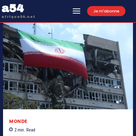
a54
Je m'abonne
afrique54.net
MONDE
2
min.
Read