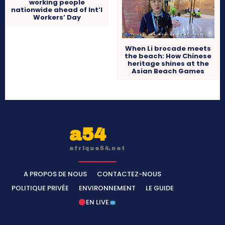
working people
nationwide ahead of Int’l
Workers’ Day
When Li brocade meets
the beach: How Chinese
heritage shines at the
Asian Beach Games
a54
afrique54.net
A PROPOS DE NOUS
CONTACTEZ-NOUS
POLITIQUE PRIVÉE
ENVIRONNEMENT
LE GUIDE
EN LIVE