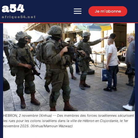
a54
Je m'abonne
afrique54.net
HEBRON, 2 novembre (Xinhua) -- Des membres des forces israéliennes sécurisent
les rues pour les colons israéliens dans la ville de Hébron en Cisjordanie, le 1er
novembre 2025. (Xinhua/Mamoun Wazwaz)