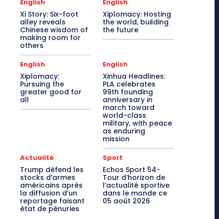
English
English
Xi Story: Six-foot
Xiplomacy: Hosting
alley reveals
the world, building
Chinese wisdom of
the future
making room for
others
English
English
Xiplomacy:
Xinhua Headlines:
Pursuing the
PLA celebrates
greater good for
99th founding
all
anniversary in
march toward
world-class
military, with peace
as enduring
mission
Actualité
Sport
Trump défend les
Echos Sport 54-
stocks d’armes
Tour d’horizon de
américains après
l’actualité sportive
la diffusion d’un
dans le monde ce
reportage faisant
05 août 2026
état de pénuries