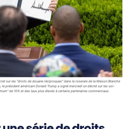
et sur les "droits de douane réciproques" dans la roseraie de la Maison Blanche
e, le président américain Donald Trump a signé mercredi un décret sur les soi-
imum" de 10% et des taux plus élevés à certains partenaires commerciaux.
une série de droits