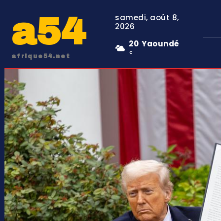
a54
samedi, août 8,
2026
20
Yaoundé
C
afrique54.net