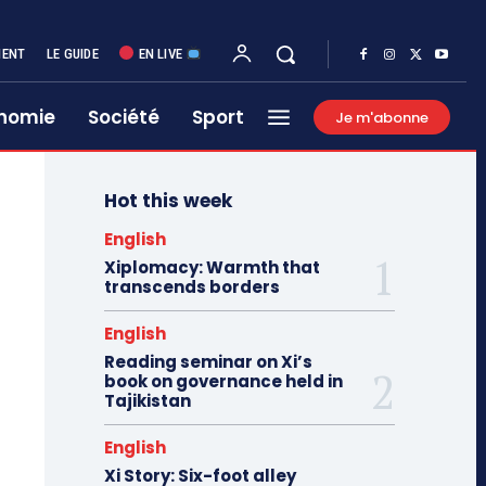
MENT
LE GUIDE
EN LIVE
nomie
Société
Sport
Je m'abonne
Hot this week
English
Xiplomacy: Warmth that
transcends borders
English
Reading seminar on Xi’s
book on governance held in
Tajikistan
English
Xi Story: Six-foot alley