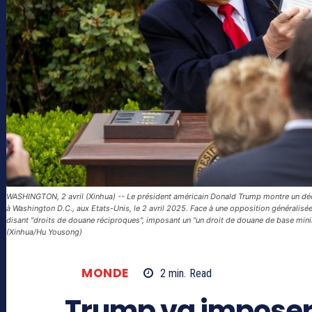
WASHINGTON, 2 avril (Xinhua) -- Le président américain Donald Trump montre un décr
à Washington D.C., aux Etats-Unis, le 2 avril 2025. Face à une opposition généralisé
disant "droits de douane réciproques", imposant un "un droit de douane de base min
(Xinhua/Hu Yousong)
MONDE
2
min.
Read
Trump va imposer 