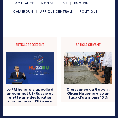
ACTUALITÉ
MONDE
UNE
ENGLISH
CAMEROUN
AFRIQUE CENTRALE
POLITIQUE
ARTICLE PRÉCÉDENT
ARTICLE SUIVANT
Le PM hongrois appelle à
Croissance au Gabon :
un sommet UE-Russie et
Oligui Nguema vise un
rejette une déclaration
taux d’au moins 10 %
commune sur l’Ukraine