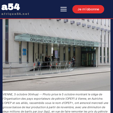
a54
Je m'abonne
afrique54.net
VIENNE, 5 octobre (Xinhua) -- Photo prise le 5 octobre montrant le siège de
l'Organisation des pays exportateurs de pétrole (OPEP) à Vienne, en Autriche.
L'OPEP et ses alliés, rassemblés sous le nom d'OPEP+, ont annoncé mercredi une
grosse baisse de leur production à partir de novembre, avec une diminution de
deux millions de barils par jour (bpj), en vue de faire remonter les prix du pétrole