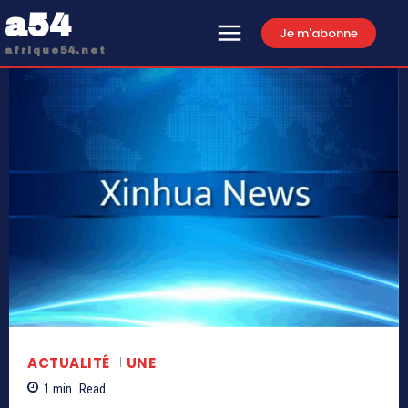
a54
Je m'abonne
afrique54.net
ACTUALITÉ
UNE
1
min.
Read