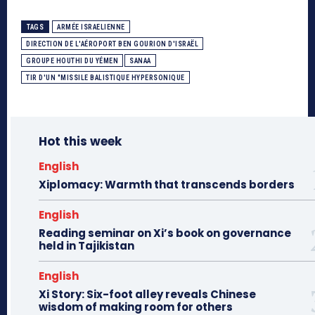
TAGS
ARMÉE ISRAELIENNE
DIRECTION DE L'AÉROPORT BEN GOURION D'ISRAËL
GROUPE HOUTHI DU YÉMEN
SANAA
TIR D'UN "MISSILE BALISTIQUE HYPERSONIQUE
Hot this week
English
Xiplomacy: Warmth that transcends borders
English
Reading seminar on Xi’s book on governance
held in Tajikistan
English
Xi Story: Six-foot alley reveals Chinese
wisdom of making room for others