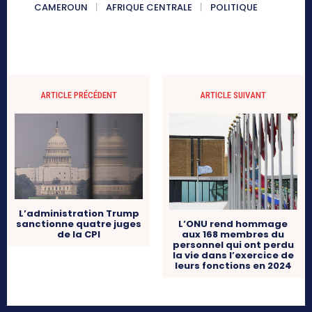
CAMEROUN
AFRIQUE CENTRALE
POLITIQUE
ARTICLE PRÉCÉDENT
ARTICLE SUIVANT
L’administration Trump
sanctionne quatre juges
L’ONU rend hommage
de la CPI
aux 168 membres du
personnel qui ont perdu
la vie dans l’exercice de
leurs fonctions en 2024