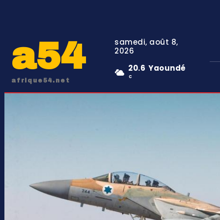
a54
samedi, août 8,
2026
20.6
Yaoundé
C
afrique54.net