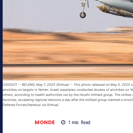
(250507) -- BEIJING, May 7, 2025 (Xinhua) -- This photo released on May 5, 2025 show
airstrikes on targets in Yemen. Israeli warplanes conducted dozens of airstrikes on
others, according to health authorities run by the Houthi militant group. The strikes 
factories, escalating regional tensions a day after the militant group claimed a missile
Defense Forces/Handout via Xinhua)
MONDE
1
min.
Read