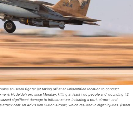
s an Israeli fighter jet taking off at an unidentified location to conduct
 Yemen's Hodeidah province Monday, killing at least two people and wounding 42
caused significant damage to infrastructure, including a port, airport, and
 attack near Tel Aviv's Ben Gurion Airport, which resulted in eight injuries. (Israel