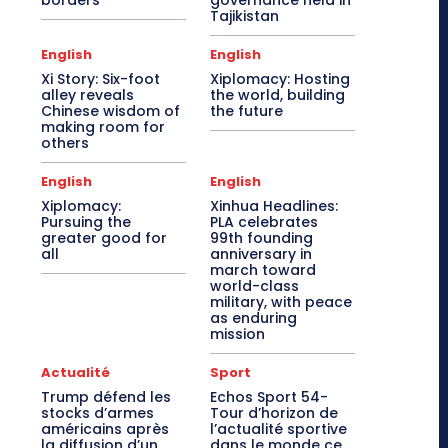
borders
governance held in
Tajikistan
English
English
Xi Story: Six-foot
Xiplomacy: Hosting
alley reveals
the world, building
Chinese wisdom of
the future
making room for
others
English
English
Xiplomacy:
Xinhua Headlines:
Pursuing the
PLA celebrates
greater good for
99th founding
all
anniversary in
march toward
world-class
military, with peace
as enduring
mission
Actualité
Sport
Trump défend les
Echos Sport 54-
stocks d’armes
Tour d’horizon de
américains après
l’actualité sportive
la diffusion d’un
dans le monde ce