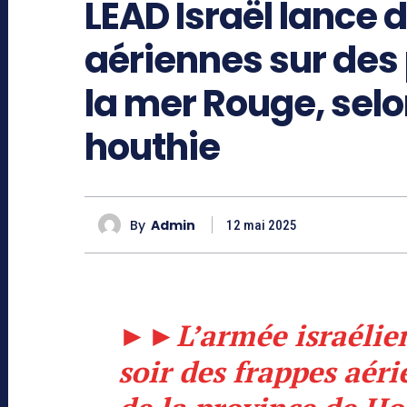
LEAD Israël lance 
aériennes sur des
la mer Rouge, selon
houthie
By
Admin
12 mai 2025
►►
L’armée israéli
soir des frappes aéri