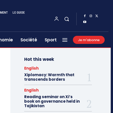
EMENT
LE GUIDE
nomie
Société
Sport
Je m'abonne
Hot this week
English
Xiplomacy: Warmth that
transcends borders
English
Reading seminar on Xi’s
book on governance held in
Tajikistan