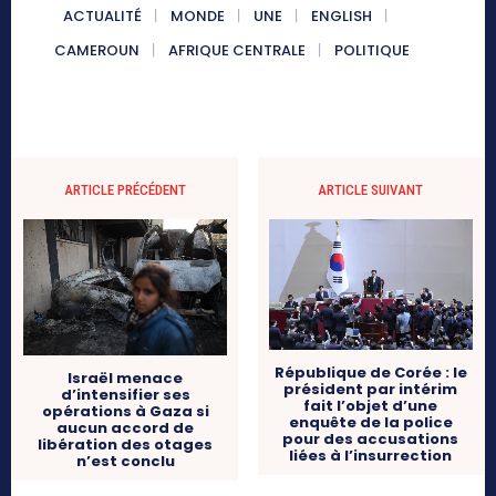
ACTUALITÉ
MONDE
UNE
ENGLISH
CAMEROUN
AFRIQUE CENTRALE
POLITIQUE
ARTICLE PRÉCÉDENT
ARTICLE SUIVANT
République de Corée : le
Israël menace
président par intérim
d’intensifier ses
fait l’objet d’une
opérations à Gaza si
enquête de la police
aucun accord de
pour des accusations
libération des otages
liées à l’insurrection
n’est conclu