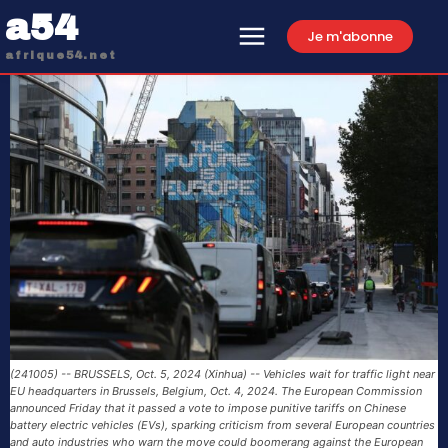
a54
Je m'abonne
afrique54.net
(241005) -- BRUSSELS, Oct. 5, 2024 (Xinhua) -- Vehicles wait for traffic light near
EU headquarters in Brussels, Belgium, Oct. 4, 2024. The European Commission
announced Friday that it passed a vote to impose punitive tariffs on Chinese
battery electric vehicles (EVs), sparking criticism from several European countries
and auto industries who warn the move could boomerang against the European