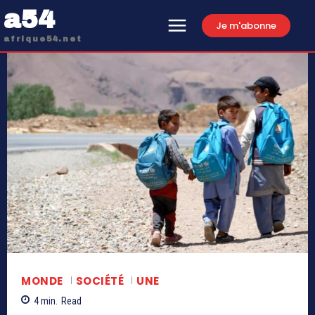
a54
Je m'abonne
afrique54.net
MONDE
SOCIÉTÉ
UNE
4
min.
Read