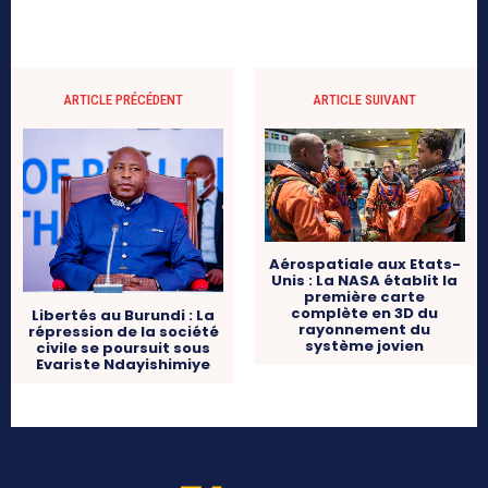
ARTICLE PRÉCÉDENT
ARTICLE SUIVANT
Aérospatiale aux Etats-
Unis : La NASA établit la
première carte
complète en 3D du
Libertés au Burundi : La
rayonnement du
répression de la société
système jovien
civile se poursuit sous
Evariste Ndayishimiye