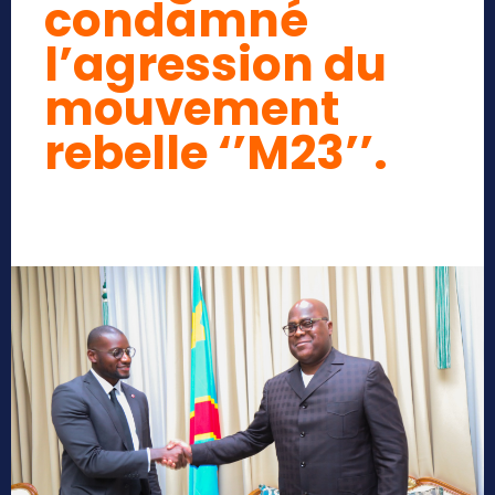
condamné
l’agression du
mouvement
rebelle ‘’M23’’.