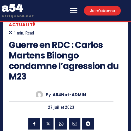
a54
Je m'abonne
afrique54.net
ACTUALITÉ
1
min.
Read
Guerre en RDC : Carlos
Martens Bilongo
condamne l’agression du
M23
By
A54Net-ADMIN
27 juillet 2023