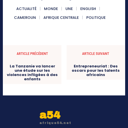
ACTUALITÉ
MONDE
UNE
ENGLISH
CAMEROUN
AFRIQUE CENTRALE
POLITIQUE
ARTICLE PRÉCÉDENT
ARTICLE SUIVANT
La Tanzanie va lancer
Entrepreneuriat : Des
une étude sur les
oscars pour les talents
violences infligées à des
africains
enfants
a54
afrique54.net