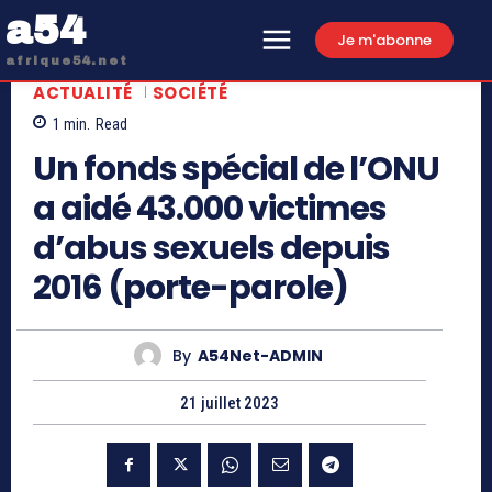
a54
Je m'abonne
afrique54.net
ACTUALITÉ
SOCIÉTÉ
1
min.
Read
Un fonds spécial de l’ONU
a aidé 43.000 victimes
d’abus sexuels depuis
2016 (porte-parole)
By
A54Net-ADMIN
21 juillet 2023