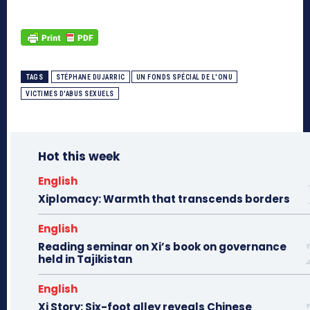
TAGS
STÉPHANE DUJARRIC
UN FONDS SPÉCIAL DE L'ONU
VICTIMES D'ABUS SEXUELS
Hot this week
English
Xiplomacy: Warmth that transcends borders
English
Reading seminar on Xi’s book on governance
held in Tajikistan
English
Xi Story: Six-foot alley reveals Chinese