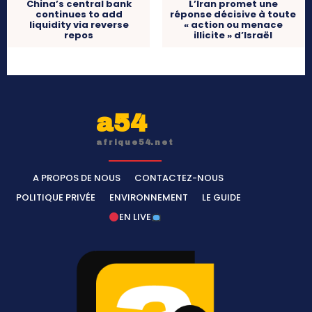
China’s central bank
L’Iran promet une
continues to add
réponse décisive à toute
liquidity via reverse
« action ou menace
repos
illicite » d’Israël
a54
afrique54.net
A PROPOS DE NOUS
CONTACTEZ-NOUS
POLITIQUE PRIVÉE
ENVIRONNEMENT
LE GUIDE
EN LIVE