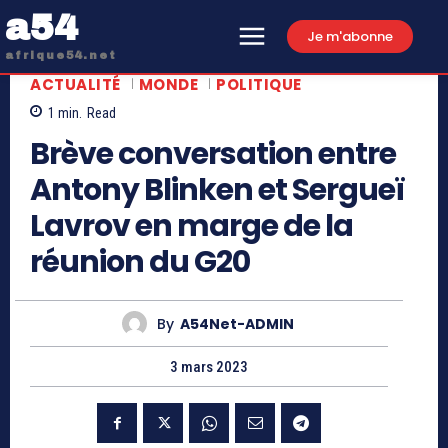
a54
Je m'abonne
afrique54.net
ACTUALITÉ
MONDE
POLITIQUE
1
min.
Read
Brève conversation entre
Antony Blinken et Sergueï
Lavrov en marge de la
réunion du G20
By
A54Net-ADMIN
3 mars 2023