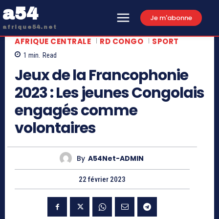
a54
Je m'abonne
afrique54.net
AFRIQUE CENTRALE
RD CONGO
SPORT
1
min.
Read
Jeux de la Francophonie
2023 : Les jeunes Congolais
engagés comme
volontaires
By
A54Net-ADMIN
22 février 2023