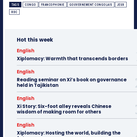
TAGS
CONGO
FRANCOPHONIE
GOUVERNEMENT CONGOLAIS
JEUX
RDC
Hot this week
English
Xiplomacy: Warmth that transcends borders
English
Reading seminar on Xi’s book on governance
held in Tajikistan
English
Xi Story: Six-foot alley reveals Chinese
wisdom of making room for others
English
Xiplomacy: Hosting the world, building the