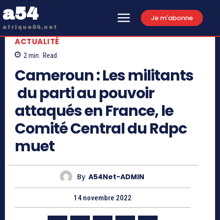
a54
Je m'abonne
afrique54.net
ACTUALITÉ
2
min.
Read
Cameroun : Les militants
du parti au pouvoir
attaqués en France, le
Comité Central du Rdpc
muet
By
A54Net-ADMIN
14 novembre 2022