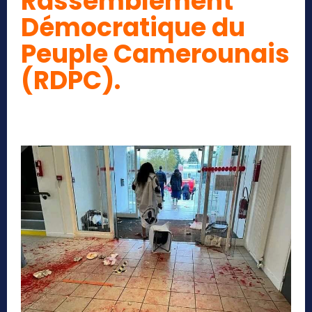
Rassemblement
Démocratique du
Peuple Camerounais
(RDPC).