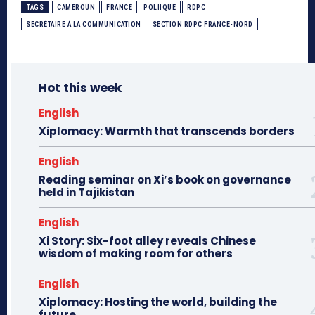
TAGS
CAMEROUN
FRANCE
POLIIQUE
RDPC
SECRÉTAIRE À LA COMMUNICATION
SECTION RDPC FRANCE-NORD
Hot this week
English
Xiplomacy: Warmth that transcends borders
English
Reading seminar on Xi’s book on governance
held in Tajikistan
English
Xi Story: Six-foot alley reveals Chinese
wisdom of making room for others
English
Xiplomacy: Hosting the world, building the
future