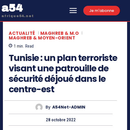
a54
Je m'abonne
afrique54.net
ACTUALITÉ
MAGHREB & M.O
MAGHREB & MOYEN-ORIENT
1
min.
Read
Tunisie : un plan terroriste
visant une patrouille de
sécurité déjoué dans le
centre-est
By
A54Net-ADMIN
28 octobre 2022