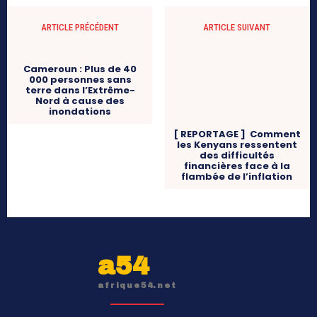
ARTICLE PRÉCÉDENT
ARTICLE SUIVANT
Cameroun : Plus de 40
000 personnes sans
terre dans l’Extrême-
Nord à cause des
inondations
[ REPORTAGE ] Comment
les Kenyans ressentent
des difficultés
financières face à la
flambée de l’inflation
a54
afrique54.net