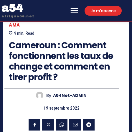
a54
Je m'abonne
afrique54.net
AMA
9
min.
Read
Cameroun : Comment
fonctionnent les taux de
change et comment en
tirer profit ?
By
A54Net-ADMIN
19 septembre 2022