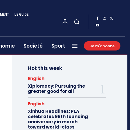
EMENT
LE GUIDE
nomie
Société
Sport
Je m'abonne
Hot this week
English
Xiplomacy: Pursuing the
greater good for all
English
Xinhua Headlines: PLA
celebrates 99th founding
anniversary in march
toward world-class