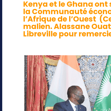
Kenya et le Ghana ont 
la Communauté économ
l’Afrique de l’Ouest (
malien.
Alassane Ouat
Libreville pour remerci