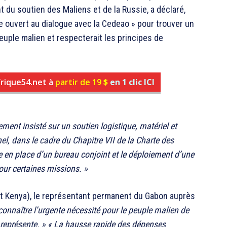
nt du soutien des Maliens et de la Russie, a déclaré,
te ouvert au dialogue avec la Cedeao » pour trouver un
euple malien et respecterait les principes de
frique54.net à
partir de 19
$
en 1 clic ICI
ment insisté sur un soutien logistique, matériel et
el, dans le cadre du Chapitre VII de la Charte des
en place d’un bureau conjoint et le déploiement d’une
pour certaines missions. »
t Kenya), le représentant permanent du Gabon auprès
connaître l’urgente nécessité pour le peuple malien de
 représente. »
« La hausse rapide des dépenses