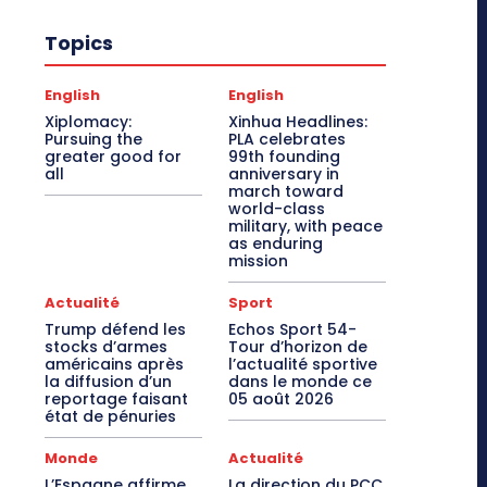
Topics
English
English
Xiplomacy:
Xinhua Headlines:
Pursuing the
PLA celebrates
greater good for
99th founding
all
anniversary in
march toward
world-class
military, with peace
as enduring
mission
Actualité
Sport
Trump défend les
Echos Sport 54-
stocks d’armes
Tour d’horizon de
américains après
l’actualité sportive
la diffusion d’un
dans le monde ce
reportage faisant
05 août 2026
état de pénuries
Monde
Actualité
L’Espagne affirme
La direction du PCC