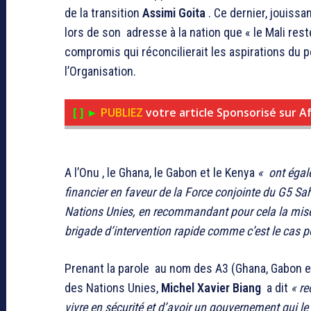
de la transition
Assimi Goita
. Ce dernier, jouissa
lors de son adresse à la nation que « le Mali res
compromis qui réconcilierait les aspirations du p
l’Organisation.
[ ]
►
PUBLIEZ
votre article Sponsorisé sur A
A l’Onu , le Ghana, le Gabon et le Kenya
« ont égale
financier en faveur de la Force conjointe du G5 Sah
Nations Unies, en recommandant pour cela la mise 
brigade d’intervention rapide comme c’est le cas 
Prenant la parole au nom des A3 (Ghana, Gabon e
des Nations Unies,
Michel Xavier Biang
a dit
« re
vivre en sécurité et d’avoir un gouvernement qui le