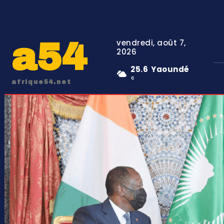
a54
vendredi, août 7,
2026
25.6
Yaoundé
C
afrique54.net