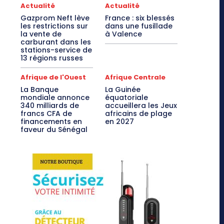
Actualité
Actualité
Gazprom Neft lève
France : six blessés
les restrictions sur
dans une fusillade
la vente de
à Valence
carburant dans les
stations-service de
13 régions russes
Afrique de l'Ouest
Afrique Centrale
La Banque
La Guinée
mondiale annonce
équatoriale
340 milliards de
accueillera les Jeux
francs CFA de
africains de plage
financements en
en 2027
faveur du Sénégal