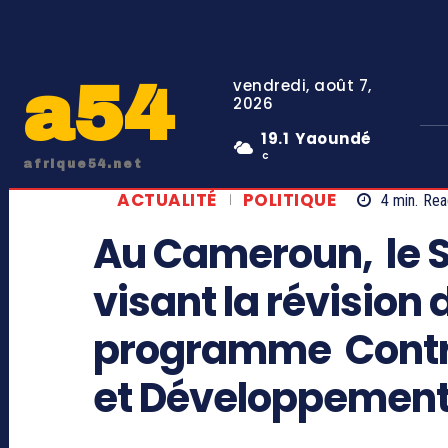
a54
vendredi, août 7,
2026
19.1
Yaoundé
C
afrique54.net
ACTUALITÉ
POLITIQUE
4
min.
Rea
Au Cameroun, le S
visant la révision 
programme Contr
et Développemen