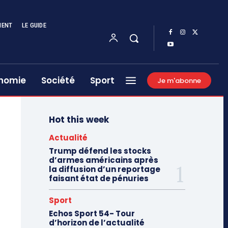
MENT
LE GUIDE
nomie
Société
Sport
Je m'abonne
Hot this week
Actualité
Trump défend les stocks
d’armes américains après
la diffusion d’un reportage
faisant état de pénuries
Sport
Echos Sport 54- Tour
d’horizon de l’actualité