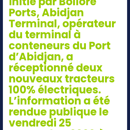
initié par Bolloré
Ports, Abidjan
Terminal, opérateur
du terminal à
conteneurs du Port
d’Abidjan, a
réceptionné deux
nouveaux tracteurs
100% électriques.
L’information a été
rendue publique le
vendredi 25