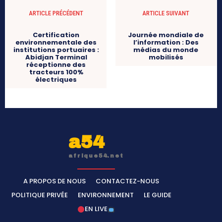
ARTICLE PRÉCÉDENT
ARTICLE SUIVANT
Certification
Journée mondiale de
environnementale des
l’information : Des
institutions portuaires :
médias du monde
Abidjan Terminal
mobilisés
réceptionne des
tracteurs 100%
électriques
a54
afrique54.net
A PROPOS DE NOUS
CONTACTEZ-NOUS
POLITIQUE PRIVÉE
ENVIRONNEMENT
LE GUIDE
EN LIVE