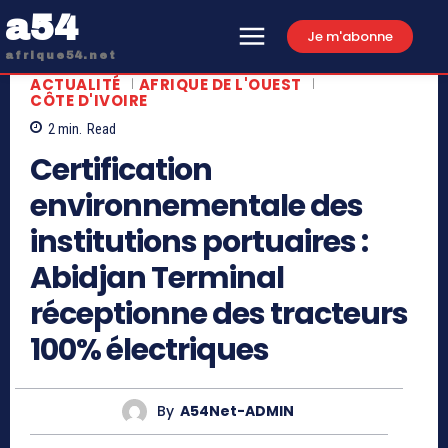
a54
Je m'abonne
afrique54.net
ACTUALITÉ
AFRIQUE DE L'OUEST
CÔTE D'IVOIRE
2
min.
Read
Certification
environnementale des
institutions portuaires :
Abidjan Terminal
réceptionne des tracteurs
100% électriques
By
A54Net-ADMIN