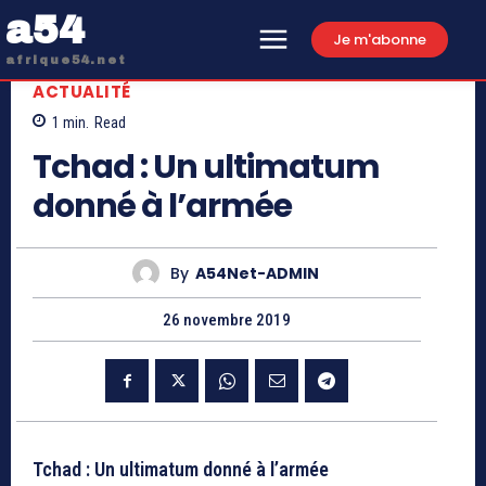
a54
Je m'abonne
afrique54.net
ACTUALITÉ
1
min.
Read
Tchad : Un ultimatum
donné à l’armée
By
A54Net-ADMIN
26 novembre 2019
Tchad : Un ultimatum donné à l’armée