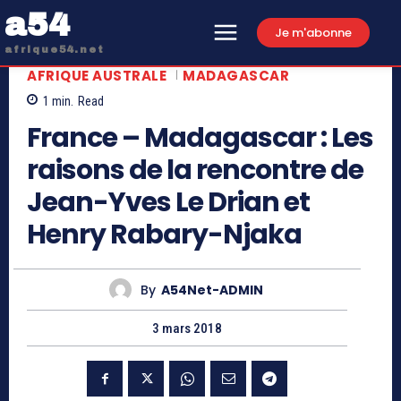
a54
Je m'abonne
afrique54.net
AFRIQUE AUSTRALE
MADAGASCAR
1
min.
Read
France – Madagascar : Les
raisons de la rencontre de
Jean-Yves Le Drian et
Henry Rabary-Njaka
By
A54Net-ADMIN
3 mars 2018