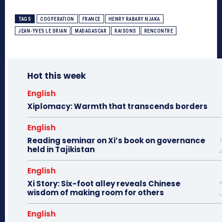
TAGS
COOPERATION
FRANCE
HENRY RABARY NJAKA
JEAN-YVES LE DRIAN
MADAGASCAR
RAISONS
RENCONTRE
Hot this week
English
Xiplomacy: Warmth that transcends borders
English
Reading seminar on Xi’s book on governance
held in Tajikistan
English
Xi Story: Six-foot alley reveals Chinese
wisdom of making room for others
English