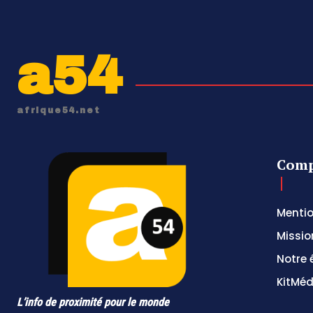
a54
afrique54.net
Comp
Mentio
Missio
Notre 
KitMéd
L’info de proximité pour le monde