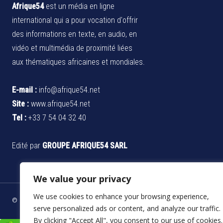
Afrique54
est un média en ligne
international qui a pour vocation d'offrir
des informations en texte, en audio, en
vidéo et multimédia de proximité liées
aux thématiques africaines et mondiales.
E-mail :
info@afrique54.net
Site :
www.afrique54.net
Tel :
+33 7 54 04 32 40
Edité par
GROUPE AFRIQUE54 SARL
We value your privacy
We use cookies to enhance your browsing experience,
© 2024 Tous les droits reservés - Groupe Afrique54 SARL
serve personalized ads or content, and analyze our traffic.
By clicking "Accept All", you consent to our use of cookies.