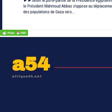
►►Selon le porte-parole de la Présidence égyptienn
le Président Mahmoud Abbas s’oppose au déplaceme
des populations de Gaza vers...
a54
afrique54.net