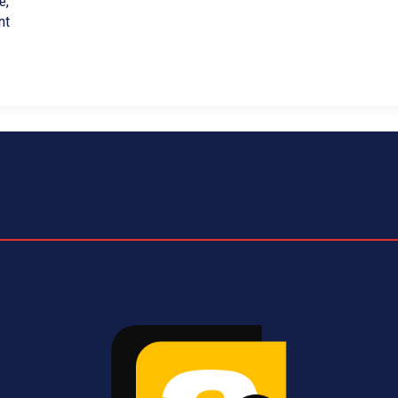
e,
nt