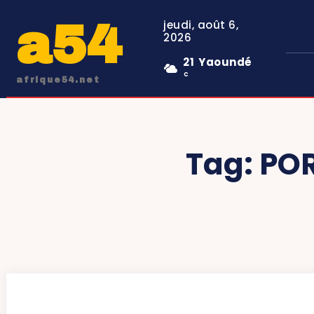
a54
jeudi, août 6,
2026
21
Yaoundé
C
afrique54.net
Tag:
POR